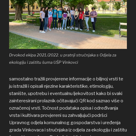
Drvokod ekipa 2021./2022. u pratnji stručnjaka s Odjela za
ekologiju i zaštitu šuma UŠP Vinkovci
samostalno tražili provjerene informacije o biljnoj vrsti te
ju istražili i opisali njezine karakteristike, etimologiju,
stanište, upotrebu i eventualnu ljekovitost kako bi svaki
zainteresirani prolaznik očitavajući QR kod saznao više o
označenoj vrsti. Točnost podataka opisa i određivanja
vrsta i kultivara provjereni su zahvaljujući podršci
Upravnog odjela komunalnog gospodarstva i uređenja
grada Vinkovaca i stručnjaka iz odjela za ekologiju i zaštitu