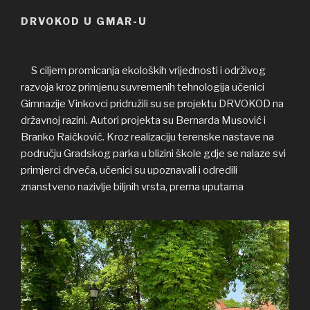
DRVOKOD U GMAR-U
S ciljem promicanja ekoloških vrijednosti i održivog
razvoja kroz primjenu suvremenih tehnologija učenici
Gimnazije Vinkovci pridružili su se projektu DRVOKOD na
državnoj razini. Autori projekta su Bernarda Musović i
Branko Raičković. Kroz realizaciju terenske nastave na
području Gradskog parka u blizini škole gdje se nalaze svi
primjerci drveća, učenici su upoznavali i odredili
znanstveno nazivlje biljnih vrsta, prema uputama