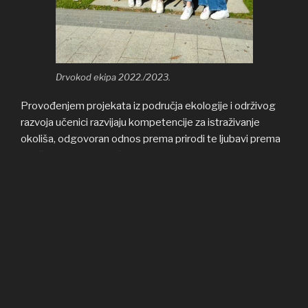
Drvokod ekipa 2022./2023.
Provođenjem projekata iz područja ekologije i održivog
razvoja učenici razvijaju kompetencije za istraživanje
okoliša, odgovoran odnos prema prirodi te ljubavi prema
zavičaju i kulturnoj baštini.
Također, cilj projekta bio je i jačanje suradnje između naše
Škole i institucija lokalne zajednice Grada Vinkovaca,
Uprave šuma Podružnice Vinkovci i Turističke zajednice
grada Vinkovaca, što je u potpunosti i ostvareno.
U projektu su školske godine 2021./2022. sudjelovali
učenici prvih i četvrtih razreda, a školske godine
2022./2023. učenici drugih razreda.